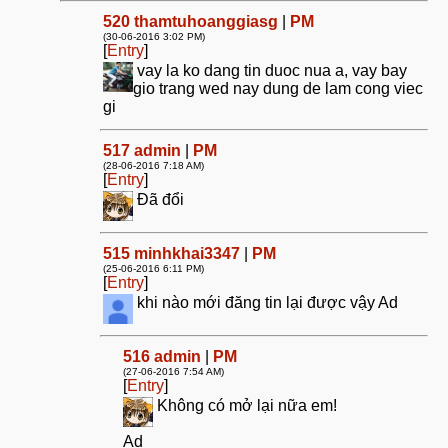
520
thamtuhoanggiasg
|
PM
(30-06-2016 3:02 PM)
[
Entry
]
vay la ko dang tin duoc nua a, vay bay
gio trang wed nay dung de lam cong viec
gi
517
admin
|
PM
(28-06-2016 7:18 AM)
[
Entry
]
Đã đổi
515
minhkhai3347
|
PM
(25-06-2016 6:11 PM)
[
Entry
]
khi nào mới đăng tin lại được vậy Ad
516
admin
|
PM
(27-06-2016 7:54 AM)
[
Entry
]
Không có mở lại nữa em!
Ad