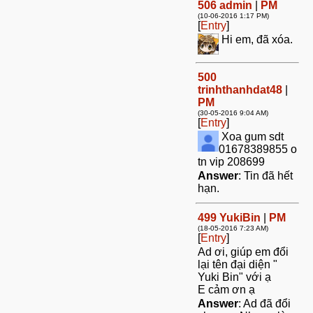
506
admin
|
PM
(10-06-2016 1:17 PM)
[
Entry
]
Hi em, đã xóa.
500
trinhthanhdat48
|
PM
(30-05-2016 9:04 AM)
[
Entry
]
Xoa gum sdt
01678389855 o
tn vip 208699
Answer
: Tin đã hết
hạn.
499
YukiBin
|
PM
(18-05-2016 7:23 AM)
[
Entry
]
Ad ơi, giúp em đổi
lại tên đại diện "
Yuki Bin" với ạ
E cảm ơn ạ
Answer
: Ad đã đổi