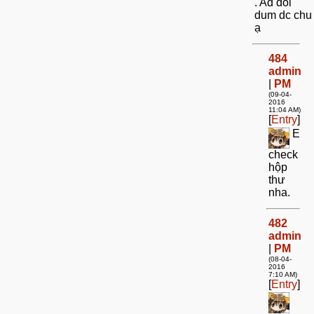
. Ad doi
dum dc chu
ạ
484
admin
|
PM
(09-04-
2016
11:04 AM)
[
Entry
]
E
check
hộp
thư
nha.
482
admin
|
PM
(08-04-
2016
7:10 AM)
[
Entry
]