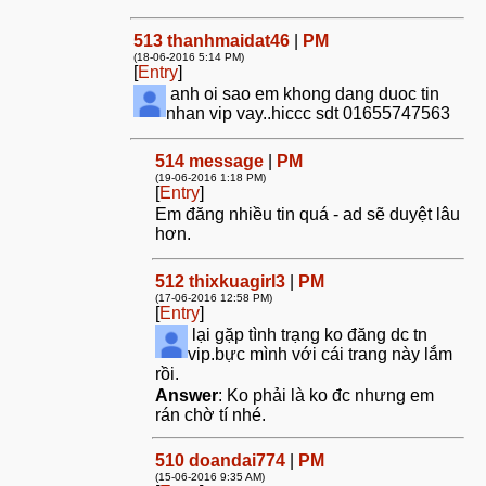
513
thanhmaidat46
|
PM
(18-06-2016 5:14 PM)
[
Entry
]
anh oi sao em khong dang duoc tin
nhan vip vay..hiccc sdt 01655747563
514
message
|
PM
(19-06-2016 1:18 PM)
[
Entry
]
Em đăng nhiều tin quá - ad sẽ duyệt lâu
hơn.
512
thixkuagirl3
|
PM
(17-06-2016 12:58 PM)
[
Entry
]
lại gặp tình trạng ko đăng dc tn
vip.bực mình với cái trang này lắm
rồi.
Answer
: Ko phải là ko đc nhưng em
rán chờ tí nhé.
510
doandai774
|
PM
(15-06-2016 9:35 AM)