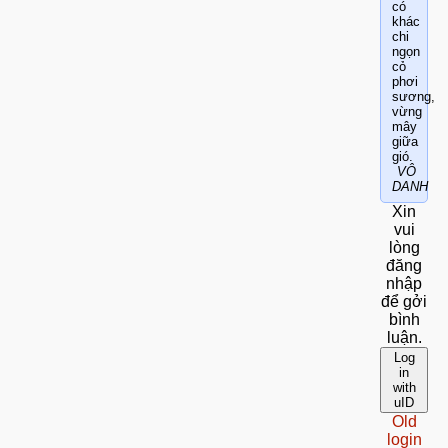
có
khác
chi
ngọn
cỏ
phơi
sương,
vừng
mây
giữa
gió.
VÔ
DANH
Xin
vui
lòng
đăng
nhập
để gởi
bình
luận.
Log
in
with
uID
Old
login