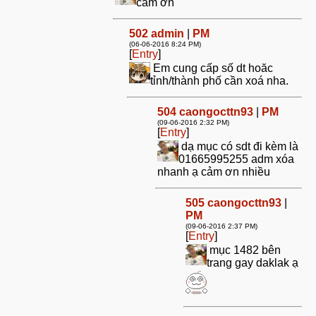
cảm ơn
502
admin
|
PM
(06-06-2016 8:24 PM)
[
Entry
]
Em cung cấp số dt hoăc
tỉnh/thành phố cần xoá nha.
504
caongocttn93
|
PM
(09-06-2016 2:32 PM)
[
Entry
]
dạ mục có sdt đi kèm là
01665995255 adm xóa
nhanh ạ cảm ơn nhiều
505
caongocttn93
|
PM
(09-06-2016 2:37 PM)
[
Entry
]
mục 1482 bên
trang gay daklak ạ