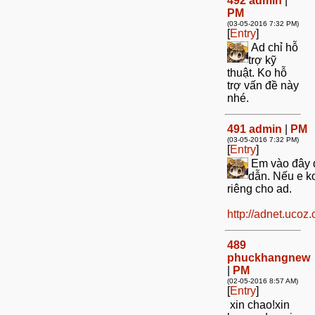
492
admin
|
PM
(03-05-2016 7:32 PM)
[
Entry
]
Ad chỉ hỗ
trợ kỹ
thuật. Ko hỗ
trợ vấn đề này
nhé.
491
admin
|
PM
(03-05-2016 7:32 PM)
[
Entry
]
Em vào đây
dẫn. Nếu e k
riêng cho ad.
http://adnet.ucoz
489
phuckhangnew
|
PM
(02-05-2016 8:57 AM)
[
Entry
]
xin chao!xin