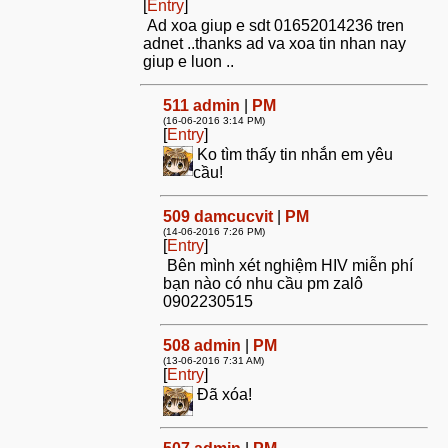
[
Entry
]
Ad xoa giup e sdt 01652014236 tren
adnet ..thanks ad va xoa tin nhan nay
giup e luon ..
511
admin
|
PM
(16-06-2016 3:14 PM)
[
Entry
]
Ko tìm thấy tin nhắn em yêu
cầu!
509
damcucvit
|
PM
(14-06-2016 7:26 PM)
[
Entry
]
Bên mình xét nghiệm HIV miễn phí
bạn nào có nhu cầu pm zalô
0902230515
508
admin
|
PM
(13-06-2016 7:31 AM)
[
Entry
]
Đã xóa!