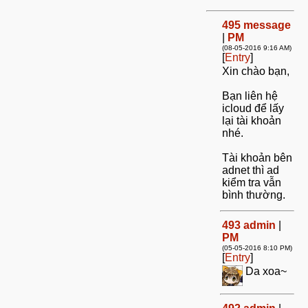
495
message
|
PM
(08-05-2016 9:16 AM)
[
Entry
]
Xin chào bạn,
Bạn liên hệ
icloud để lấy
lại tài khoản
nhé.
Tài khoản bên
adnet thì ad
kiểm tra vẫn
bình thường.
493
admin
|
PM
(05-05-2016 8:10 PM)
[
Entry
]
Da xoa~