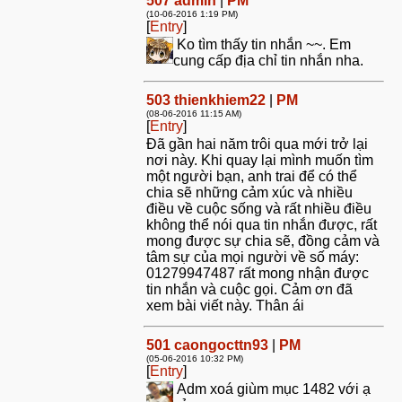
507
admin
|
PM
(10-06-2016 1:19 PM)
[
Entry
]
Ko tìm thấy tin nhắn ~~. Em
cung cấp địa chỉ tin nhắn nha.
503
thienkhiem22
|
PM
(08-06-2016 11:15 AM)
[
Entry
]
Đã gần hai năm trôi qua mới trở lại
nơi này. Khi quay lại mình muốn tìm
một người bạn, anh trai để có thể
chia sẽ những cảm xúc và nhiều
điều về cuộc sống và rất nhiều điều
không thể nói qua tin nhắn được, rất
mong được sự chia sẽ, đồng cảm và
tâm sự của mọi người về số máy:
01279947487 rất mong nhận được
tin nhắn và cuộc gọi. Cảm ơn đã
xem bài viết này. Thân ái
501
caongocttn93
|
PM
(05-06-2016 10:32 PM)
[
Entry
]
Adm xoá giùm mục 1482 với ạ