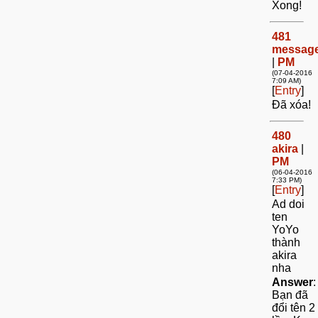
Xong!
481
messag
|
PM
(07-04-2016
7:09 AM)
[
Entry
]
Đã xóa!
480
akira
|
PM
(06-04-2016
7:33 PM)
[
Entry
]
Ad doi
ten
YoYo
thành
akira
nha
Answer
:
Bạn đã
đổi tên 2