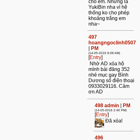
cho em. Nhưng là
YukiBin nha vì hệ
thống ko cho phép
khoảng trắng em
nha~
497
hoangngoclinh0507
|
PM
(14-05-2016 9:08 AM)
[
Entry
]
Nhờ AD xóa hộ
mình bài đăng 352
nhé mục gay Bình
Dương số điện thoại
0933029116. Cảm
ơn AD
498
admin
|
PM
(14-05-2016 2:40 PM)
[
Entry
]
Đã xóa!
496