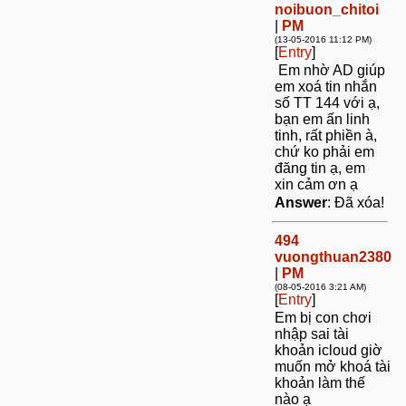
noibuon_chitoi
|
PM
(13-05-2016 11:12 PM)
[
Entry
]
Em nhờ AD giúp
em xoá tin nhắn
số TT 144 với ạ,
bạn em ấn linh
tinh, rất phiền à,
chứ ko phải em
đăng tin ạ, em
xin cảm ơn ạ
Answer
: Đã xóa!
494
vuongthuan2380
|
PM
(08-05-2016 3:21 AM)
[
Entry
]
Em bị con chơi
nhập sai tài
khoản icloud giờ
muốn mở khoá tài
khoản làm thế
nào ạ