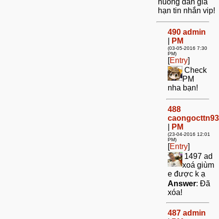
huong dan gia
hạn tin nhắn vip!
490
admin
|
PM
(03-05-2016 7:30
PM)
[
Entry
]
Check
PM
nha bạn!
488
caongocttn93
|
PM
(23-04-2016 12:01
PM)
[
Entry
]
1497 ad
xoá giùm
e được k ạ
Answer
: Đã
xóa!
487
admin