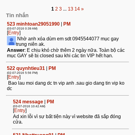
1
2
3
...
13
14
»
Tin nhắn
523
minhtoan29051990
|
PM
(03-07-2016 0:39 AM)
[
Entry
]
Nhờ anh xóa dùm em sdt 0945544077 mục gay
trung niên ak.
Answer
: E chịu khó chờ thêm 2 ngày nữa. Toàn bộ các
mục GAY sẽ bị closed sau khi các tin VIP hết hạn.
522
quynhtieu31
|
PM
(02-07-2016 5:56 PM)
[
Entry
]
Bao lau moi dang dc tn vip anh .sau gio dang tin vip ko
dc
524
message
|
PM
(03-07-2016 10:42 AM)
[
Entry
]
Ad xin lỗi vì sự bất tiện này vì website đã sắp đóng
cửa.