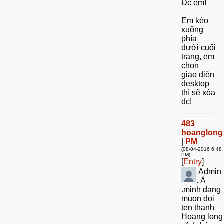
Đc em!
Em kéo
xuống
phía
dưới cuối
trang, em
chọn
giao diện
desktop
thì sẽ xóa
đc!
483
hoanglong
|
PM
(08-04-2016 6:48
PM)
[
Entry
]
Admin
. À
.minh dang
muon doi
ten thanh
Hoang long