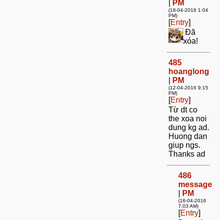
|
PM
(18-04-2016 1:04
PM)
[
Entry
]
Đã
xóa!
485
hoanglong
|
PM
(12-04-2016 9:15
PM)
[
Entry
]
Từ dt co
the xoa noi
dung kg ad.
Huong dan
giup ngs.
Thanks ad
486
message
|
PM
(16-04-2016
7:03 AM)
[
Entry
]