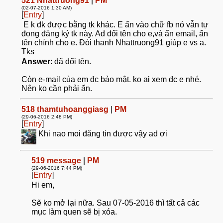
521
Nhattruong91
|
PM
(02-07-2016 1:30 AM)
[
Entry
]
E k đk được bằng tk khác. E ấn vào chữ fb nó vẫn tự
đọng đăng ký tk này. Ad đổi tên cho e,và ẩn email, ẩn
tên chính cho e. Đỏi thanh Nhattruong91 giúp e vs ạ.
Tks
Answer
: đã đổi tên.
Còn e-mail của em đc bảo mật. ko ai xem đc e nhé.
Nên ko cần phải ẩn.
518
thamtuhoanggiasg
|
PM
(29-06-2016 2:48 PM)
[
Entry
]
Khi nao moi đăng tin được vậy ad ơi
519
message
|
PM
(29-06-2016 7:44 PM)
[
Entry
]
Hi em,
Sẽ ko mở lại nữa. Sau 07-05-2016 thì tất cả các
mục làm quen sẽ bị xóa.