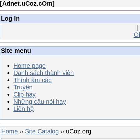
[
Adnet.uCoz.cOm
]
Log In
Ol
Site menu
Home page
Danh sách thành viên
Thính âm các
Truyện
Clip hay
Những câu nói hay
Liên hệ
Home
»
Site Catalog
» uCoz.org