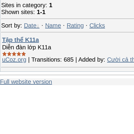
Sites in category
:
1
Shown sites
:
1-1
Sort by
:
Date
·
Name
·
Rating
·
Clicks
Tập thể K11a
Diễn đàn lớp K11a
uCoz.org
|
Transitions:
685
|
Added by:
Cười cả t
Full website version