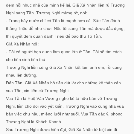
đem nỗi nhục nhã của mình kể lại. Giã Xá Nhân liền rủ Trương
Nghi sang Tần. Trương Nghi mừng rỡ, nói:
- Trong bảy nước chỉ có Tần là mạnh hơn cả. Sức Tần đánh
thắng Triệu dễ như chơi. Nếu tôi sang Tần mà được đắc dụng,
thì quyết đem quân đánh Triệu để báo thù Tô Tần.
Giả Xá Nhân nói :
- Tôi có người bạn quen làm quan lớn ở Tần. Tôi sẽ tìm cách
cho tiên sinh tiến thủ.
Trương Nghi liền cùng Giã Xá Nhân kết làm anh em, rồi cùng
nhau lên đường.
Đến Tần, Giã Xá Nhân bỏ tiền đút lót cho những kẻ thân cận
vua Tần, xin tiến cử Trương Nghi.
Vua Tần là Huệ Văn Vương nghe kẻ tả hữu bàn về Trương
Nghi, liền cho đòi vào yết kiến. Trương Nghi vào cùng nhà vua
bàn việc chư hầu, miệng lưỡi như suối. Vua Tần đắc ý, phong
Trương Nghi là Khách Khanh.
Sau Trương Nghi được hiển đạt, Giã Xá Nhân từ biệt xin đi.