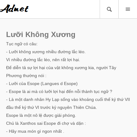
Lưỡi Không Xương
Tục ngữ có câu:
- Lưỡi không xương nhiều đường lắc léo.
Vì nhiều đường lắc léo, nên rất lợi hại.
Để diễn tả sự lợi hại của vật không xương kia, người Tây
Phương thường nói :
- Lưỡi của Esope (Langues d Esope)
- Esope là ai mà có lưỡi lợi hại đến nỗi thành tục ngữ ?
- Là một danh nhân Hy Lạp sống vào khoảng cuối thế kỷ thứ VII
đầu thế kỷ thứ VI trước kỷ nguyên Thiên Chúa.
Esope là một nô lệ được giải phóng.
Chủ là Xanthos sai Esope đi chợ và dặn :
- Hãy mua món gì ngon nhất .