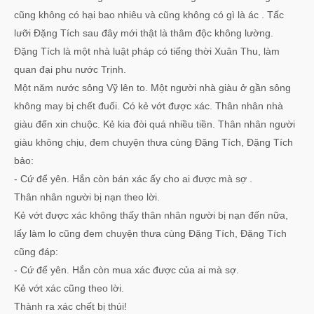
cũng không có hại bao nhiêu và cũng không có gì là ác . Tấc
lưỡi Đặng Tích sau đây mới thật là thâm độc không lường.
Đặng Tích là một nhà luật pháp có tiếng thời Xuân Thu, làm
quan đại phu nước Trịnh.
Một năm nước sông Vỹ lên to. Một người nhà giàu ở gần sông
không may bị chết đuối. Có kẻ vớt được xác. Thân nhân nhà
giàu đến xin chuộc. Kẻ kia đòi quá nhiều tiền. Thân nhân người
giàu không chịu, đem chuyện thưa cùng Đặng Tích, Đặng Tích
bảo:
- Cứ để yên. Hắn còn bán xác ấy cho ai được mà sợ .
Thân nhân người bị nạn theo lời.
Kẻ vớt được xác không thấy thân nhân người bị nạn đến nữa,
lấy làm lo cũng đem chuyện thưa cùng Đặng Tích, Đặng Tích
cũng đáp:
- Cứ để yên. Hắn còn mua xác được của ai mà sợ.
Kẻ vớt xác cũng theo lời.
Thành ra xác chết bị thúi!