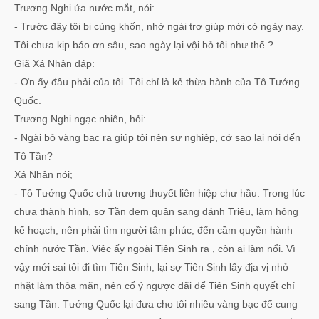
Trương Nghi ứa nước mắt, nói:
- Trước đây tôi bị cùng khốn, nhờ ngài trợ giúp mới có ngày nay.
Tôi chưa kịp báo ơn sâu, sao ngày lại vội bỏ tôi như thế ?
Giã Xá Nhân đáp:
- Ơn ấy đâu phải của tôi. Tôi chỉ là kẻ thừa hành của Tô Tướng
Quốc.
Trương Nghi ngạc nhiên, hỏi:
- Ngài bỏ vàng bạc ra giúp tôi nên sự nghiệp, cớ sao lại nói đến
Tô Tần?
Xá Nhân nói;
- Tô Tướng Quốc chủ trương thuyết liên hiệp chư hầu. Trong lúc
chưa thành hình, sợ Tần đem quân sang đánh Triệu, làm hỏng
kế hoạch, nên phải tìm người tâm phúc, đến cầm quyền hành
chính nước Tần. Việc ấy ngoài Tiên Sinh ra , còn ai làm nổi. Vì
vậy mới sai tôi đi tìm Tiên Sinh, lại sợ Tiên Sinh lấy địa vị nhỏ
nhặt làm thỏa mãn, nên cố ý ngược đãi để Tiên Sinh quyết chí
sang Tần. Tướng Quốc lại đưa cho tôi nhiều vàng bạc để cung