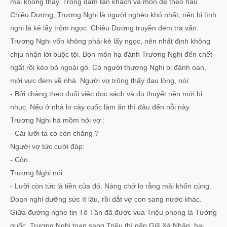
mãi không thấy. Trong đám tân khách và môn đệ theo hầu
Chiêu Dương, Trương Nghi là người nghèo khó nhất, nên bị tình
nghi là kẻ lấy trộm ngọc. Chiêu Dương truyền đem tra vấn.
Trương Nghi vốn không phải kẻ lấy ngọc, nên nhất định không
chịu nhận lời buộc tội. Bọn môn hạ đánh Trương Nghi đến chết
ngất rồi kéo bỏ ngoài gò. Có người thương Nghi bị đánh oan,
mới vực đem về nhà. Người vợ trông thấy đau lòng, nói:
- Bởi chàng theo đuổi việc đọc sách và du thuyết nên mới bị
nhục. Nếu ở nhà lo cày cuốc làm ăn thì đâu đến nỗi này.
Trương Nghi há mồm hỏi vợ :
- Cái lưỡi ta có còn chăng ?
Người vợ tức cười đáp:
- Còn.
Trương Nghi nói:
- Lưỡi còn tức là tiền của đó. Nàng chớ lo rằng mãi khốn cùng.
Đoạn nghỉ dưỡng sức ít lâu, rồi dắt vợ con sang nước khác.
Giữa đường nghe tin Tô Tần đã được vua Triệu phong là Tướng
quốc, Trương Nghi toan sang Triệu thì gặp Giã Xá Nhân. hai