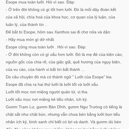
Esope mua toàn lưỡi. Hỏi vì sao. Đáp:
- Ở trên đời không có gì tốt hơn lưỡi. Đó là mối dây đoàn kết
của xã hội, chìa hoá của khoa học, cơ quan của lý luận, của
luân lý, của thành tín ..
Để bắt bí Esope, hôm sau Xanthos sai đi chợ nữa và dặn:
- Hãy mua món gì dở nhất.
Esope cũng mua toàn lưỡi . Hỏi vì sao. Đáp:
- Ở đời không còn có gì xấu hơn lưỡi. Đó là mẹ đẻ của kiện cáo,
nguồn gốc của chia rẽ, của giặc giã, quê hương của ngụy biện,
của vu cáo, của hành vi bất tín bất thành ...
Do câu chuyện đó mà có thành ngữ " Lưỡi của Esope" kia.
Esope đã chia ra hai thứ lưỡi là lưỡi tốt và lưỡi xấu.
Lưỡi tốt mọc nơi miệng người quân tử, vị tha.
Lưỡi xấu mọc nơi miệng kẻ tiểu nhân, ích kỷ.
Gươm Trạm Lư, gươm Bàn Dĩnh, gươm Ngư Trưòng có tiếng là
chặt sắt như chặt bùn, nhưng vẫn chưa bén bằng lưỡi bọn tiểu
nhân ích kỷ, bình sanh chỉ biết có lợi và danh. Và gươm dù bén