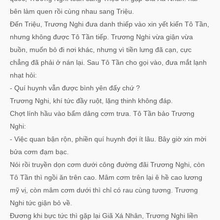
bên làm quen rồi cùng nhau sang Triệu.
Đến Triệu, Trương Nghi đưa danh thiếp vào xin yết kiến Tô Tần,
nhưng không được Tô Tần tiếp. Trương Nghi vừa giận vừa
buồn, muốn bỏ đi nơi khác, nhưng vì tiền lưng đã cạn, cực
chẳng đã phải ở nán lại. Sau Tô Tần cho gọi vào, đưa mắt lạnh
nhạt hỏi:
- Quí huynh vẫn được bình yên đấy chứ ?
Trương Nghi, khí tức đầy ruột, lặng thinh không đáp.
Chợt lính hầu vào bẩm dâng cơm trưa. Tô Tần bảo Trương
Nghi:
- Việc quan bận rộn, phiền quí huynh đợi ít lâu. Bây giờ xin mời
bửa cơm đạm bạc.
Nói rồi truyền dọn cơm dưới công đường đãi Trương Nghi, còn
Tô Tần thì ngồi ăn trên cao. Mâm cơm trên lại ê hề cao lương
mỹ vị, còn mâm cơm dưới thì chỉ có rau cùng tương. Trương
Nghi tức giận bỏ về.
Đương khi bực tức thì gặp lại Giã Xá Nhân, Trương Nghi liền