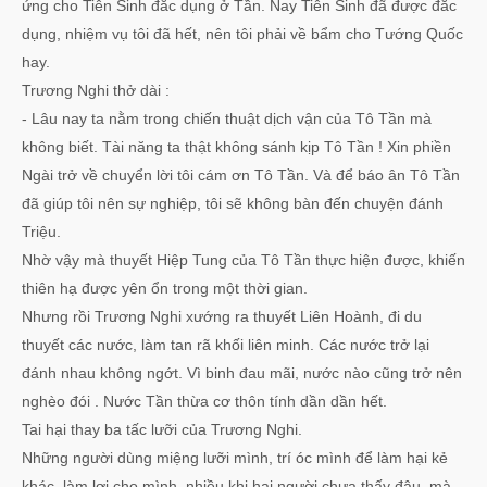
ứng cho Tiên Sinh đắc dụng ở Tần. Nay Tiên Sinh đã được đắc
dụng, nhiệm vụ tôi đã hết, nên tôi phải về bẩm cho Tướng Quốc
hay.
Trương Nghi thở dài :
- Lâu nay ta nằm trong chiến thuật dịch vận của Tô Tần mà
không biết. Tài năng ta thật không sánh kịp Tô Tần ! Xin phiền
Ngài trở về chuyển lời tôi cám ơn Tô Tần. Và để báo ân Tô Tần
đã giúp tôi nên sự nghiệp, tôi sẽ không bàn đến chuyện đánh
Triệu.
Nhờ vậy mà thuyết Hiệp Tung của Tô Tần thực hiện được, khiến
thiên hạ được yên ổn trong một thời gian.
Nhưng rồi Trương Nghi xướng ra thuyết Liên Hoành, đi du
thuyết các nước, làm tan rã khối liên minh. Các nước trở lại
đánh nhau không ngớt. Vì binh đau mãi, nước nào cũng trở nên
nghèo đói . Nước Tần thừa cơ thôn tính dần dần hết.
Tai hại thay ba tấc lưỡi của Trương Nghi.
Những người dùng miệng lưỡi mình, trí óc mình để làm hại kẻ
khác, làm lợi cho mình, nhiều khi hại người chưa thấy đâu, mà