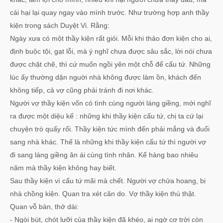
cái hại lại quay ngay vào mình trước. Như trường hợp anh thầy
kiện trong sách Duyệt Vi. Rằng:
Ngày xưa có một thầy kiện rất giỏi. Mỗi khi thảo đơn kiện cho ai,
định buộc tội, gạt lỗi, mà ý nghĩ chưa được sâu sắc, lời nói chưa
được chặt chẽ, thì cứ muốn ngồi yên một chỗ để cấu tứ. Những
lúc ấy thường dặn nguời nhà không được làm ồn, khách đến
không tiếp, cả vợ cũng phải tránh đi nơi khác.
Người vợ thầy kiện vốn có tình cùng người láng giềng, mới nghĩ
ra được một diệu kế : những khi thầy kiện cấu tứ, chị ta cứ lại
chuyện trò quấy rối. Thầy kiện tức mình đến phải mắng và đuổi
sang nhà khác. Thế là những khi thầy kiện cấu tứ thì người vợ
đi sang láng giềng ân ái cùng tình nhân. Kể hàng bao nhiêu
năm mà thầy kiện không hay biết.
Sau thầy kiện vì cấu tứ mãi mà chết. Người vợ chửa hoang, bị
nhà chồng kiện. Quan tra xét căn do. Vợ thầy kiện thú thật.
Quan vỗ bàn, thở dài:
- Ngòi bút, chót lưỡi của thầy kiện đã khéo, ai ngờ cơ trời còn