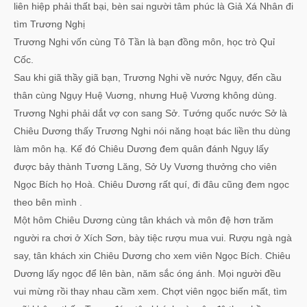
liên hiệp phải thất bại, bèn sai người tâm phúc là Giả Xá Nhân đi
tìm Trương Nghị
Trương Nghi vốn cùng Tô Tần là bạn đồng môn, học trò Quỉ
Cốc.
Sau khi giã thầy giã bạn, Trương Nghi về nước Ngụy, đến cầu
thân cùng Ngụy Huệ Vuơng, nhưng Huệ Vương không dùng.
Trương Nghi phải dắt vợ con sang Sở. Tướng quốc nước Sở là
Chiêu Dương thấy Trương Nghi nói năng hoạt bác liền thu dùng
làm môn hạ. Kế đó Chiêu Dương đem quân đánh Ngụy lấy
được bảy thành Tương Lăng, Sở Uy Vương thưởng cho viên
Ngọc Bích họ Hoà. Chiêu Dương rất quí, đi đâu cũng đem ngọc
theo bên mình .
Một hôm Chiêu Dương cùng tân khách và môn đệ hơn trăm
người ra chơi ở Xích Sơn, bày tiệc rượu mua vui. Rượu ngà ngà
say, tân khách xin Chiêu Dương cho xem viên Ngọc Bích. Chiêu
Dương lấy ngọc để lên bàn, năm sắc óng ánh. Mọi người đều
vui mừng rồi thay nhau cầm xem. Chợt viên ngọc biến mất, tìm