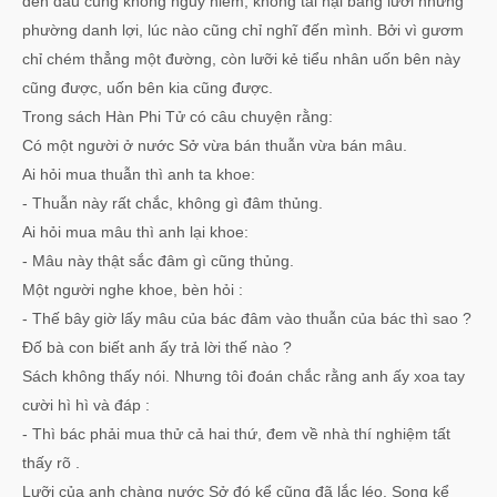
đến đâu cũng không nguy hiểm, không tai hại bằng lưỡi những
phường danh lợi, lúc nào cũng chỉ nghĩ đến mình. Bởi vì gươm
chỉ chém thẳng một đường, còn lưỡi kẻ tiểu nhân uốn bên này
cũng được, uốn bên kia cũng được.
Trong sách Hàn Phi Tử có câu chuyện rằng:
Có một người ở nước Sở vừa bán thuẫn vừa bán mâu.
Ai hỏi mua thuẫn thì anh ta khoe:
- Thuẫn này rất chắc, không gì đâm thủng.
Ai hỏi mua mâu thì anh lại khoe:
- Mâu này thật sắc đâm gì cũng thủng.
Một người nghe khoe, bèn hỏi :
- Thế bây giờ lấy mâu của bác đâm vào thuẫn của bác thì sao ?
Đố bà con biết anh ấy trả lời thế nào ?
Sách không thấy nói. Nhưng tôi đoán chắc rằng anh ấy xoa tay
cười hì hì và đáp :
- Thì bác phải mua thử cả hai thứ, đem về nhà thí nghiệm tất
thấy rõ .
Lưỡi của anh chàng nước Sở đó kể cũng đã lắc léo. Song kể