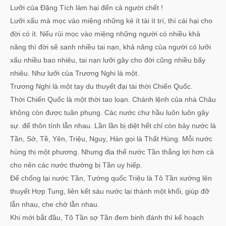
Lưỡi của Đặng Tích làm hại đến cả người chết !
Lưỡi xấu mà mọc vào miệng những kẻ ít tài ít trí, thì cái hại cho
đời có ít. Nếu rủi mọc vào miệng những người có nhiều khả
năng thì đời sẽ sanh nhiều tai nạn, khả năng của người có lưỡi
xấu nhiều bao nhiêu, tai nạn lưỡi gây cho đời cũng nhiều bấy
nhiêu. Như lưỡi của Trương Nghi là một.
Trương Nghi là một tay du thuyết đại tài thời Chiến Quốc.
Thời Chiến Quốc là một thời tao loạn. Chánh lệnh của nhà Châu
không còn được tuân phụng. Các nước chư hầu luôn luôn gây
sự. để thôn tính lẫn nhau. Lần lần bị diệt hết chỉ còn bảy nước là
Tần, Sở, Tề, Yên, Triệu, Nguỵ, Hàn gọi là Thất Hùng. Mỗi nước
hùng thị một phương. Nhưng địa thế nước Tần thắng lợi hơn cả
cho nên các nước thường bị Tần uy hiếp.
Để chống lại nước Tần, Tướng quốc Triệu là Tô Tần xướng lên
thuyết Hợp Tung, liên kết sáu nước lại thành một khối, giúp đỡ
lẫn nhau, che chở lẫn nhau.
Khi mới bắt đầu, Tô Tần sợ Tần đem binh đánh thì kế hoạch