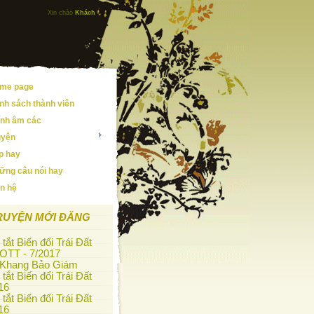
Xin chào
Khách
me page
nh sách thành viên
ính âm các
uyện
ip hay
ững câu nói hay
ên hệ
RUYỆN MỚI ĐĂNG
tắt Biến đổi Trái Đất
OTT - 7/2017
 Khang Bảo Giám
tắt Biến đổi Trái Đất
16
tắt Biến đổi Trái Đất
16