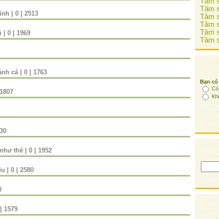
Tâm s
Tâm s
ình
|
0
|
2513
Tâm s
Tâm s
Tâm s
i
|
0
|
1969
Tâm s
ánh cá
|
0
|
1763
Bạn có
Có
1807
Kh
30
như thế
|
0
|
1952
êu
|
0
|
2580
0
|
1579