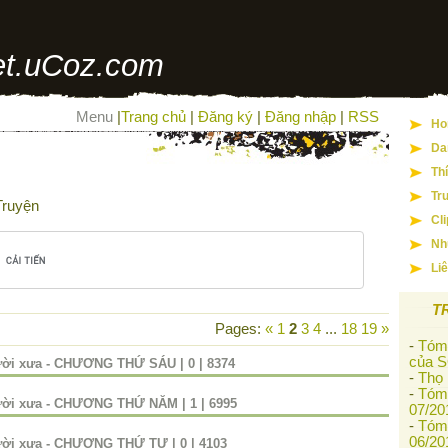
t.uCoz.com
Menu
|
Trang chủ
|
Đăng ký
|
Đăng nhập
|
RSS
Ho
Da
Th
Tr
Truyện
Cl
Nh
Li
T
Pages
:
«
1
2
3
4
...
18
19
»
-
Tóm 
của S
gười xưa - CHƯƠNG THỨ SÁU
|
0
|
8374
-
Thọ
-
Tóm 
gười xưa - CHƯƠNG THỨ NĂM
|
1
|
6995
07/20
-
Tóm 
06/20
gười xưa - CHƯƠNG THỨ TƯ
|
0
|
4103