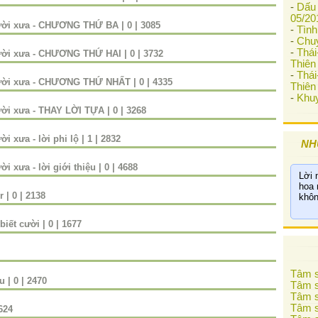
-
Dấu 
05/20
gười xưa - CHƯƠNG THỨ BA
|
0
|
3085
-
Tình
-
Chu
-
Thá
gười xưa - CHƯƠNG THỨ HAI
|
0
|
3732
Thiên 
-
Thá
gười xưa - CHƯƠNG THỨ NHẤT
|
0
|
4335
Thiên 
-
Khuy
ười xưa - THAY LỜI TỰA
|
0
|
3268
i xưa - lời phi lộ
|
1
|
2832
NH
i xưa - lời giới thiệu
|
0
|
4688
Lời 
hoa 
r
|
0
|
2138
khôn
biết cười
|
0
|
1677
Tâm s
êu
|
0
|
2470
Tâm s
Tâm s
Tâm s
624