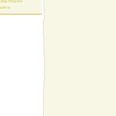
i Đáp Tiếng Anh
uyện lạ