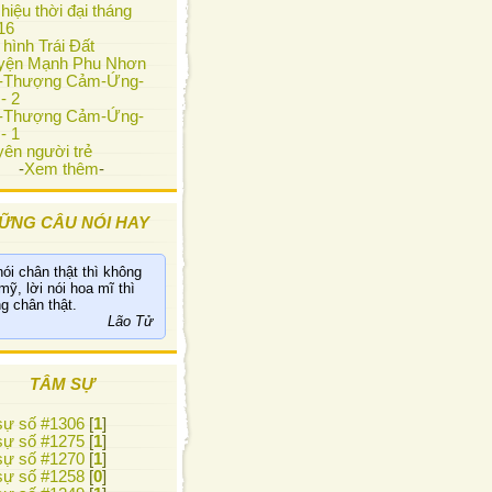
hiệu thời đại tháng
16
 hình Trái Đất
yện Mạnh Phu Nhơn
i-Thượng Cảm-Ứng-
- 2
i-Thượng Cảm-Ứng-
- 1
ên người trẻ
-
Xem thêm
-
ỮNG CÂU NÓI HAY
nói chân thật thì không
mỹ, lời nói hoa mĩ thì
g chân thật.
Lão Tử
TÂM SỰ
ự số #1306
[
1
]
ự số #1275
[
1
]
ự số #1270
[
1
]
ự số #1258
[
0
]