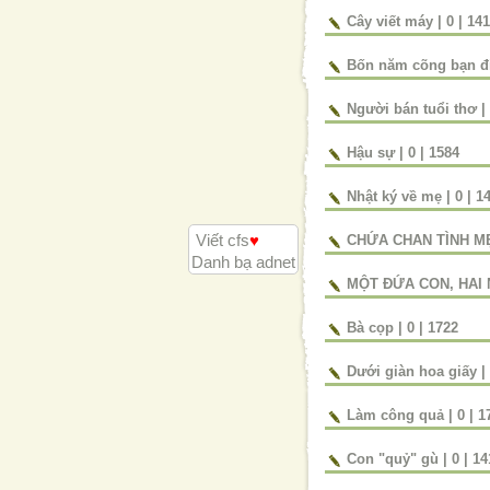
Cây viết máy
|
0
|
141
Bốn năm cõng bạn đ
Người bán tuổi thơ
|
Hậu sự
|
0
|
1584
Nhật ký về mẹ
|
0
|
1
CHỨA CHAN TÌNH M
Viết cfs
♥
Danh bạ adnet
MỘT ĐỨA CON, HAI
Bà cọp
|
0
|
1722
Dưới giàn hoa giấy
|
Làm công quả
|
0
|
1
Con "quỷ" gù
|
0
|
14