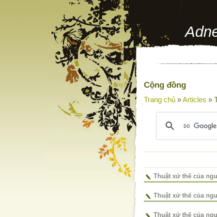
Adne
Cộng đồng
Trang chủ
»
Articles
» 
Thuật xử thế của n
Thuật xử thế của n
Thuật xử thế của n