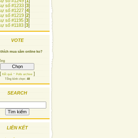
ự số #1249
[
1
]
ự số #1233
[
3
]
ự số #1227
[
4
]
ự số #1219
[
2
]
ự số #1195
[
3
]
ự số #1183
[
3
]
VOTE
 thích mua sắm online ko?
ông
[
·
]
Kết quả
Polls archive
Tổng bình chọn:
48
SEARCH
LIÊN KẾT