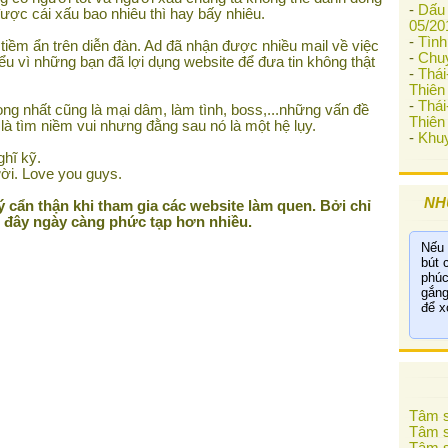
-
Dấu 
ợc cái xấu bao nhiêu thì hay bấy nhiêu.
05/20
-
Tình
i tiềm ẩn trên diễn đàn. Ad đã nhận được nhiều mail về việc
-
Chu
ểu vì những bạn đã lợi dụng website để đưa tin không thật
-
Thá
Thiên 
-
Thá
ọng nhất cũng là mại dâm, làm tình, boss,...những vấn đề
Thiên 
là tìm niềm vui nhưng đằng sau nó là một hệ lụy.
-
Khuy
hĩ kỹ.
ời. Love you guys.
NH
 cẩn thận khi tham gia các website làm quen. Bởi chỉ
i đây ngày càng phức tạp hơn nhiều.
Nếu 
bút 
phúc
gắng
để x
Tâm s
Tâm s