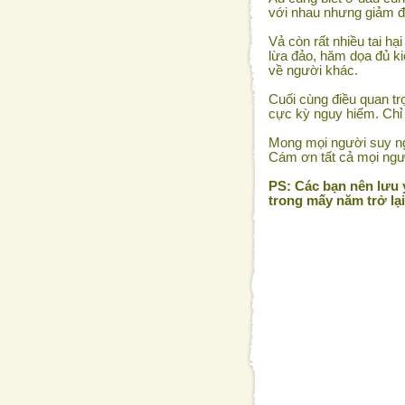
với nhau nhưng giảm đư
Vả còn rất nhiều tai hạ
lừa đảo, hăm dọa đủ ki
về người khác.
Cuối cùng điều quan tr
cực kỳ nguy hiểm. Chỉ 
Mong mọi người suy ng
Cám ơn tất cả mọi ngư
PS: Các bạn nên lưu ý
trong mấy năm trở lạ