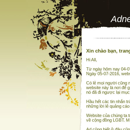
Adne
Xin chào bạn, trang
Hi All,
Từ ngày hôm nay 04-07
Ngày 05-07-2016, webs
Có lẻ mọi người cũng m
website này là nơi để g
nó đã đi ngược lại mục
Hầu hết các tin nhắn tr
những lời lẻ quảng cáo
Website của chúng ta t
về cộng đồng LGBT. Muố
Ad cũng biết ở đâu cũn