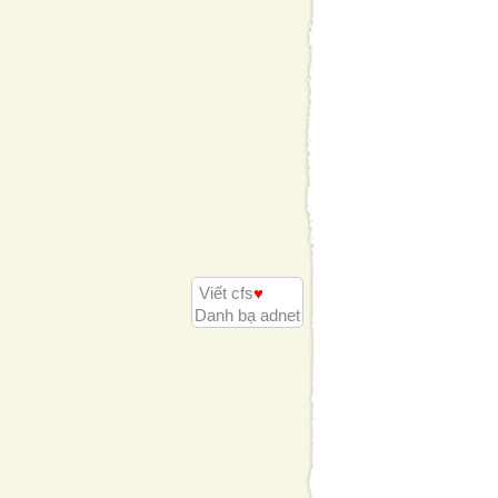
Viết cfs
♥
Danh bạ adnet