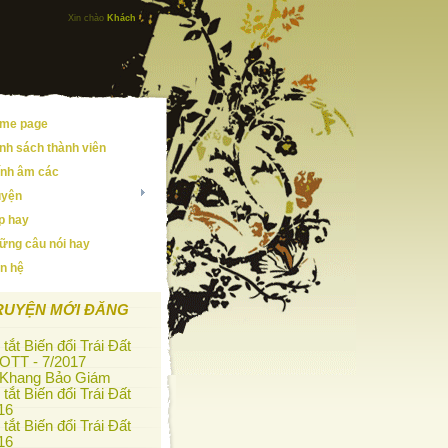
Xin chào
Khách
me page
nh sách thành viên
ính âm các
uyện
ip hay
ững câu nói hay
ên hệ
RUYỆN MỚI ĐĂNG
tắt Biến đổi Trái Đất
OTT - 7/2017
 Khang Bảo Giám
tắt Biến đổi Trái Đất
16
tắt Biến đổi Trái Đất
16