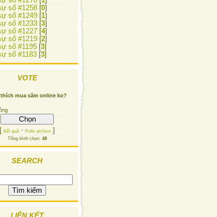
ự số #1270
[
1
]
ự số #1258
[
0
]
ự số #1249
[
1
]
ự số #1233
[
3
]
ự số #1227
[
4
]
ự số #1219
[
2
]
ự số #1195
[
3
]
ự số #1183
[
3
]
VOTE
 thích mua sắm online ko?
ông
[
·
]
Kết quả
Polls archive
Tổng bình chọn:
48
SEARCH
LIÊN KẾT