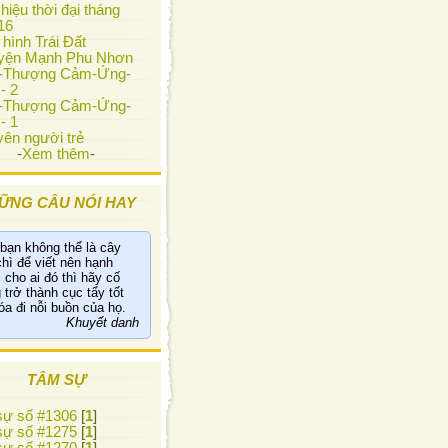
hiệu thời đại tháng
16
 hình Trái Đất
yện Mạnh Phu Nhơn
i-Thượng Cảm-Ứng-
- 2
i-Thượng Cảm-Ứng-
- 1
ên người trẻ
-
Xem thêm
-
ỮNG CÂU NÓI HAY
bạn không thể là cây
chì để viết nên hạnh
 cho ai đó thì hãy cố
 trở thành cục tẩy tốt
óa đi nỗi buồn của họ.
Khuyết danh
TÂM SỰ
ự số #1306
[
1
]
ự số #1275
[
1
]