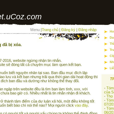
t.uCoz.com
Menu
|
Trang chủ
|
Đăng ký
|
Đăng nhập
Ho
Da
 đã bị xóa.
Th
Tr
Cl
-2016, website ngừng nhận tin nhắn.
Nh
ite sẽ đóng tất cả chuyên mục làm quen kết bạn.
Li
uốn biết nguyên nhân tại sao. Ban đầu mục đích lập
iao lưu và kết bạn nhưng trãi qua thời gian dài hoạt động thì
T
 đích ban đầu và dường như không thể thay đổi.
-
Tóm 
àn ngập trên website đều là tìm bạn làm tình, xxx, với
của S
 chưa bao giờ có. Nhiều nhất là tin nhắn nhận đi khách.
-
Thọ
-
Tóm 
rở thành tâm điểm của dư luận xã hội, một điều không tốt
07/20
n biết báo chí nói thế nào? Mọi người click
vào đây
.
-
Tóm 
06/20
g có người tốt và người xấu chúng ta không thể đánh đồng