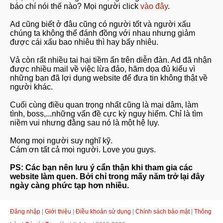
báo chí nói thế nào? Mọi người click
vào đây
.
Ad cũng biết ở đâu cũng có người tốt và người xấu
chúng ta không thể đánh đồng với nhau nhưng giảm
được cái xấu bao nhiêu thì hay bấy nhiêu.
Vả còn rất nhiều tai hại tiềm ẩn trên diễn đàn. Ad đã nhận
được nhiều mail về việc lừa đảo, hăm dọa đủ kiểu vì
những bạn đã lợi dụng website để đưa tin không thật về
người khác.
Cuối cùng điều quan trọng nhất cũng là mại dâm, làm
tình, boss,...những vấn đề cực kỳ nguy hiểm. Chỉ là tìm
niềm vui nhưng đằng sau nó là một hệ lụy.
Mong mọi người suy nghĩ kỹ.
Cám ơn tất cả mọi người. Love you guys.
PS: Các bạn nên lưu ý cẩn thận khi tham gia các
website làm quen. Bởi chỉ trong mấy năm trở lại đây
ngày càng phức tạp hơn nhiều.
Đăng nhập
|
Giới thiệu
|
Điều khoản sử dụng
|
Chính sách bảo mật
|
Thông