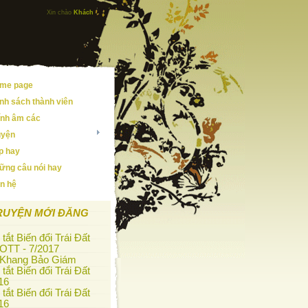
Xin chào
Khách
me page
nh sách thành viên
ính âm các
uyện
ip hay
ững câu nói hay
ên hệ
RUYỆN MỚI ĐĂNG
tắt Biến đổi Trái Đất
OTT - 7/2017
 Khang Bảo Giám
tắt Biến đổi Trái Đất
16
tắt Biến đổi Trái Đất
16