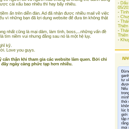
-
Dấu 
ợc cái xấu bao nhiêu thì hay bấy nhiêu.
05/20
-
Tình
i tiềm ẩn trên diễn đàn. Ad đã nhận được nhiều mail về việc
-
Chu
ểu vì những bạn đã lợi dụng website để đưa tin không thật
-
Thá
Thiên 
-
Thá
ọng nhất cũng là mại dâm, làm tình, boss,...những vấn đề
Thiên 
là tìm niềm vui nhưng đằng sau nó là một hệ lụy.
-
Khuy
hĩ kỹ.
ời. Love you guys.
NH
 cẩn thận khi tham gia các website làm quen. Bởi chỉ
i đây ngày càng phức tạp hơn nhiều.
Đừng
ganh
tư v
được
Nếu 
tron
mình
thói
khôn
lúc 
giới 
tập 
rằng
mọi 