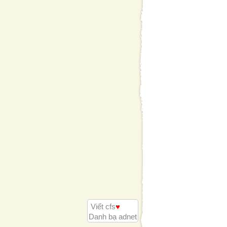
Viết cfs
♥
Danh bạ adnet