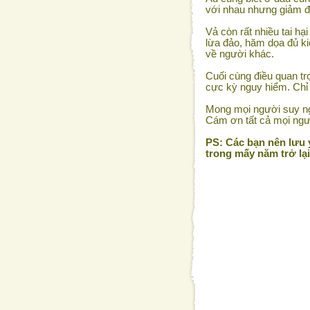
với nhau nhưng giảm đư
Vả còn rất nhiều tai hạ
lừa đảo, hăm dọa đủ ki
về người khác.
Cuối cùng điều quan tr
cực kỳ nguy hiểm. Chỉ 
Mong mọi người suy ng
Cám ơn tất cả mọi ngư
PS: Các bạn nên lưu ý
trong mấy năm trở lạ