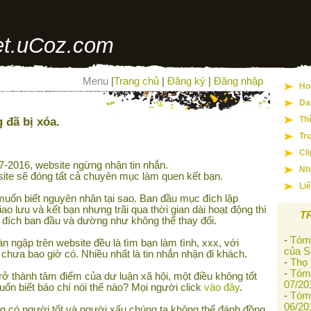
t.uCoz.com
Menu
|
Trang chủ
|
Đăng ký
|
Đăng nhập
Ho
Da
 đã bị xóa.
Th
Tr
Cl
-2016, website ngừng nhận tin nhắn.
Nh
ite sẽ đóng tất cả chuyên mục làm quen kết bạn.
Li
uốn biết nguyên nhân tại sao. Ban đầu mục đích lập
iao lưu và kết bạn nhưng trãi qua thời gian dài hoạt động thì
T
 đích ban đầu và dường như không thể thay đổi.
-
Tóm 
àn ngập trên website đều là tìm bạn làm tình, xxx, với
của S
 chưa bao giờ có. Nhiều nhất là tin nhắn nhận đi khách.
-
Thọ
-
Tóm 
rở thành tâm điểm của dư luận xã hội, một điều không tốt
07/20
n biết báo chí nói thế nào? Mọi người click
vào đây
.
-
Tóm 
06/20
g có người tốt và người xấu chúng ta không thể đánh đồng