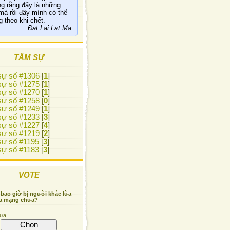
g rằng đấy là những
mà rồi đây mình có thể
 theo khi chết.
Đạt Lai Lạt Ma
TÂM SỰ
ự số #1306
[
1
]
ự số #1275
[
1
]
ự số #1270
[
1
]
ự số #1258
[
0
]
ự số #1249
[
1
]
ự số #1233
[
3
]
ự số #1227
[
4
]
ự số #1219
[
2
]
ự số #1195
[
3
]
ự số #1183
[
3
]
VOTE
bao giờ bị người khác lừa
a mạng chưa?
ưa