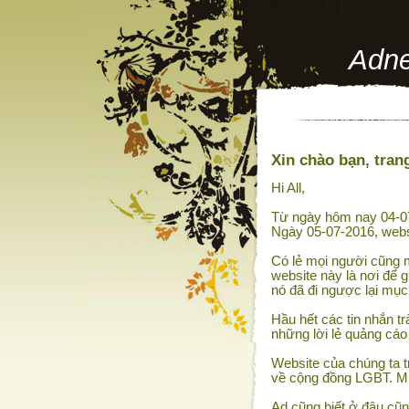
Adne
Xin chào bạn, trang
Hi All,
Từ ngày hôm nay 04-07
Ngày 05-07-2016, webs
Có lẻ mọi người cũng m
website này là nơi để g
nó đã đi ngược lại mục
Hầu hết các tin nhắn tr
những lời lẻ quảng cáo
Website của chúng ta t
về cộng đồng LGBT. Muố
Ad cũng biết ở đâu cũn