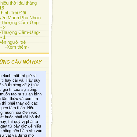
hiệu thời đại tháng
16
 hình Trái Đất
yện Mạnh Phu Nhơn
i-Thượng Cảm-Ứng-
- 2
i-Thượng Cảm-Ứng-
- 1
ên người trẻ
-
Xem thêm
-
ỮNG CÂU NÓI HAY
 đánh mất thì giờ vì
 tị hay cải vả. Hãy suy
ề vô thường để ý thức
 giá trị của sự sống.
muốn tạo ra sự an bình
g tâm thức và con tim
 thì phải thay đổi các
 quen tâm thần. Nếu
g muốn hóa điên vào
bắt buộc phải rời bỏ thế
này, thì quý vị phải tu
ngay từ bây giờ để hiểu
 không nên bám víu vào
sự vật và đừng mơ