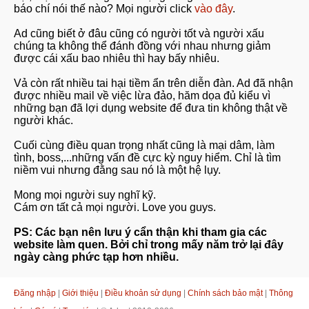
báo chí nói thế nào? Mọi người click
vào đây
.
Ad cũng biết ở đâu cũng có người tốt và người xấu
chúng ta không thể đánh đồng với nhau nhưng giảm
được cái xấu bao nhiêu thì hay bấy nhiêu.
Vả còn rất nhiều tai hại tiềm ẩn trên diễn đàn. Ad đã nhận
được nhiều mail về việc lừa đảo, hăm dọa đủ kiểu vì
những bạn đã lợi dụng website để đưa tin không thật về
người khác.
Cuối cùng điều quan trọng nhất cũng là mại dâm, làm
tình, boss,...những vấn đề cực kỳ nguy hiểm. Chỉ là tìm
niềm vui nhưng đằng sau nó là một hệ lụy.
Mong mọi người suy nghĩ kỹ.
Cám ơn tất cả mọi người. Love you guys.
PS: Các bạn nên lưu ý cẩn thận khi tham gia các
website làm quen. Bởi chỉ trong mấy năm trở lại đây
ngày càng phức tạp hơn nhiều.
Đăng nhập
|
Giới thiệu
|
Điều khoản sử dụng
|
Chính sách bảo mật
|
Thông