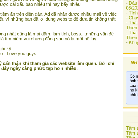
-
Dấu 
ợc cái xấu bao nhiêu thì hay bấy nhiêu.
05/20
-
Tình
i tiềm ẩn trên diễn đàn. Ad đã nhận được nhiều mail về việc
-
Chu
ểu vì những bạn đã lợi dụng website để đưa tin không thật
-
Thá
Thiên 
-
Thá
ọng nhất cũng là mại dâm, làm tình, boss,...những vấn đề
Thiên 
là tìm niềm vui nhưng đằng sau nó là một hệ lụy.
-
Khuy
hĩ kỹ.
ời. Love you guys.
NH
 cẩn thận khi tham gia các website làm quen. Bởi chỉ
i đây ngày càng phức tạp hơn nhiều.
Có n
ánh 
của 
họ k
chín
Tâm s
Tâm s