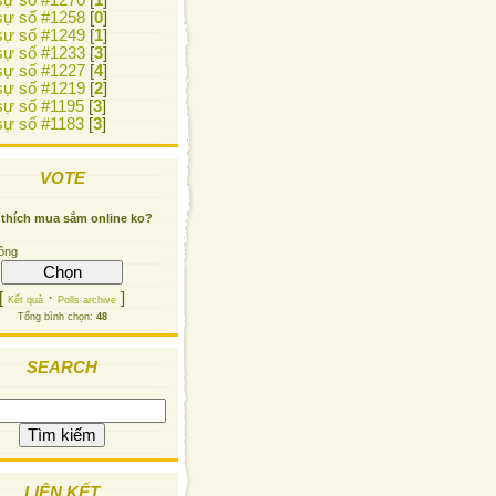
ự số #1270
[
1
]
ự số #1258
[
0
]
ự số #1249
[
1
]
ự số #1233
[
3
]
ự số #1227
[
4
]
ự số #1219
[
2
]
ự số #1195
[
3
]
ự số #1183
[
3
]
VOTE
 thích mua sắm online ko?
ông
[
·
]
Kết quả
Polls archive
Tổng bình chọn:
48
SEARCH
LIÊN KẾT