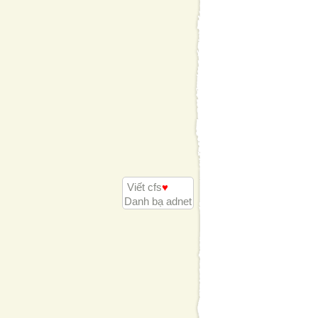
Viết cfs
♥
Danh bạ adnet