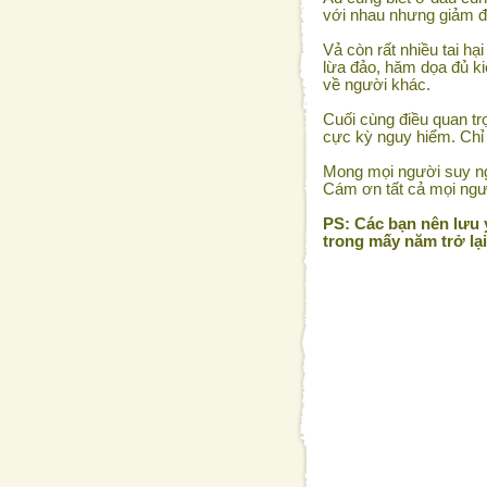
với nhau nhưng giảm đư
Vả còn rất nhiều tai hạ
lừa đảo, hăm dọa đủ ki
về người khác.
Cuối cùng điều quan tr
cực kỳ nguy hiểm. Chỉ 
Mong mọi người suy ng
Cám ơn tất cả mọi ngư
PS: Các bạn nên lưu ý
trong mấy năm trở lạ