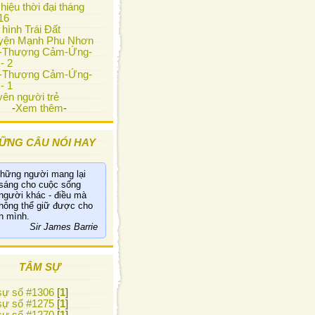
hiệu thời đại tháng
16
 hình Trái Đất
yện Mạnh Phu Nhơn
i-Thượng Cảm-Ứng-
- 2
i-Thượng Cảm-Ứng-
- 1
ên người trẻ
-
Xem thêm
-
ỮNG CÂU NÓI HAY
hững người mang lại
sáng cho cuộc sống
người khác - điều mà
hông thể giữ được cho
h mình.
Sir James Barrie
TÂM SỰ
ự số #1306
[
1
]
ự số #1275
[
1
]