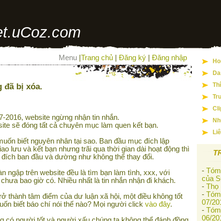
t.uCoz.com
Menu
|
Trang chủ
|
Đăng ký
|
Đăng nhập
Ho
Da
 đã bị xóa.
Th
Tr
Cl
-2016, website ngừng nhận tin nhắn.
Nh
ite sẽ đóng tất cả chuyên mục làm quen kết bạn.
Li
uốn biết nguyên nhân tại sao. Ban đầu mục đích lập
iao lưu và kết bạn nhưng trãi qua thời gian dài hoạt động thì
T
 đích ban đầu và dường như không thể thay đổi.
-
Tóm 
àn ngập trên website đều là tìm bạn làm tình, xxx, với
của S
 chưa bao giờ có. Nhiều nhất là tin nhắn nhận đi khách.
-
Thọ
-
Tóm 
rở thành tâm điểm của dư luận xã hội, một điều không tốt
07/20
n biết báo chí nói thế nào? Mọi người click
vào đây
.
-
Tóm 
06/20
g có người tốt và người xấu chúng ta không thể đánh đồng