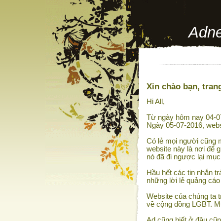
Adne
Xin chào bạn, trang
Hi All,
Từ ngày hôm nay 04-07
Ngày 05-07-2016, webs
Có lẻ mọi người cũng m
website này là nơi để g
nó đã đi ngược lại mục
Hầu hết các tin nhắn tr
những lời lẻ quảng cáo
Website của chúng ta t
về cộng đồng LGBT. Muố
Ad cũng biết ở đâu cũn