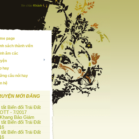
Xin chào
Khách
me page
nh sách thành viên
ính âm các
uyện
ip hay
ững câu nói hay
ên hệ
RUYỆN MỚI ĐĂNG
tắt Biến đổi Trái Đất
OTT - 7/2017
 Khang Bảo Giám
tắt Biến đổi Trái Đất
16
tắt Biến đổi Trái Đất
16