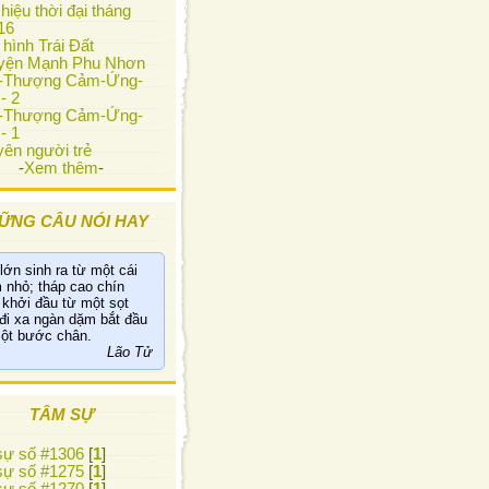
hiệu thời đại tháng
16
 hình Trái Đất
yện Mạnh Phu Nhơn
i-Thượng Cảm-Ứng-
- 2
i-Thượng Cảm-Ứng-
- 1
ên người trẻ
-
Xem thêm
-
ỮNG CÂU NÓI HAY
lớn sinh ra từ một cái
nhỏ; tháp cao chín
 khởi đầu từ một sọt
 đi xa ngàn dặm bắt đầu
ột bước chân.
Lão Tử
TÂM SỰ
ự số #1306
[
1
]
ự số #1275
[
1
]