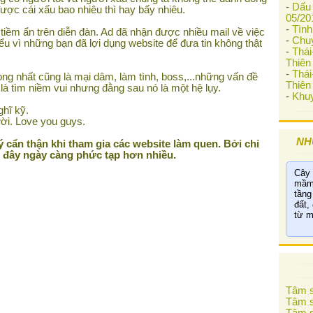
-
Dấu 
ợc cái xấu bao nhiêu thì hay bấy nhiêu.
05/20
-
Tình
i tiềm ẩn trên diễn đàn. Ad đã nhận được nhiều mail về việc
-
Chu
ểu vì những bạn đã lợi dụng website để đưa tin không thật
-
Thá
Thiên 
-
Thá
ọng nhất cũng là mại dâm, làm tình, boss,...những vấn đề
Thiên 
là tìm niềm vui nhưng đằng sau nó là một hệ lụy.
-
Khuy
hĩ kỹ.
ời. Love you guys.
NH
 cẩn thận khi tham gia các website làm quen. Bởi chỉ
i đây ngày càng phức tạp hơn nhiều.
Cây 
mầm 
tầng
đất,
từ m
Tâm s
Tâm s