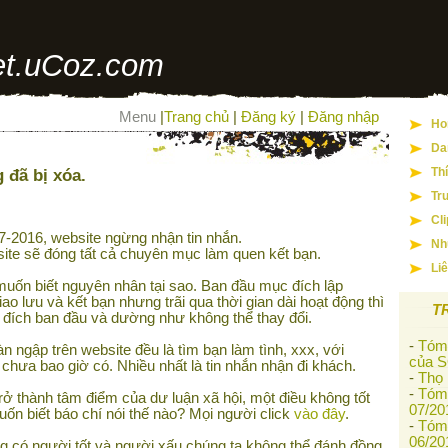
t.uCoz.com
Menu
|
Trang chủ
|
Đăng ký
|
Đăng nhập
Ho
Da
 đã bị xóa.
Th
Tr
Cl
-2016, website ngừng nhận tin nhắn.
Nh
ite sẽ đóng tất cả chuyên mục làm quen kết bạn.
Li
uốn biết nguyên nhân tại sao. Ban đầu mục đích lập
iao lưu và kết bạn nhưng trãi qua thời gian dài hoạt động thì
T
 đích ban đầu và dường như không thể thay đổi.
-
Tóm 
àn ngập trên website đều là tìm bạn làm tình, xxx, với
của S
 chưa bao giờ có. Nhiều nhất là tin nhắn nhận đi khách.
-
Thọ
-
Tóm 
rở thành tâm điểm của dư luận xã hội, một điều không tốt
07/20
n biết báo chí nói thế nào? Mọi người click
vào đây
.
-
Tóm 
06/20
g có người tốt và người xấu chúng ta không thể đánh đồng