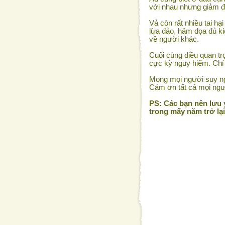
với nhau nhưng giảm đư
Vả còn rất nhiều tai hạ
lừa đảo, hăm dọa đủ ki
về người khác.
Cuối cùng điều quan tr
cực kỳ nguy hiểm. Chỉ 
Mong mọi người suy ng
Cám ơn tất cả mọi ngư
PS: Các bạn nên lưu ý
trong mấy năm trở lạ