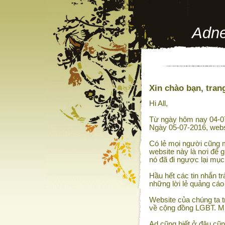
Adne
Xin chào bạn, trang
Hi All,
Từ ngày hôm nay 04-07
Ngày 05-07-2016, webs
Có lẻ mọi người cũng m
website này là nơi để g
nó đã đi ngược lại mục
Hầu hết các tin nhắn tr
những lời lẻ quảng cáo
Website của chúng ta t
về cộng đồng LGBT. Muố
Ad cũng biết ở đâu cũn