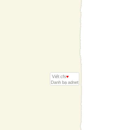
Viết cfs
♥
Danh bạ adnet