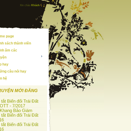
Xin chào
Khách
me page
nh sách thành viên
ính âm các
uyện
ip hay
ững câu nói hay
ên hệ
RUYỆN MỚI ĐĂNG
tắt Biến đổi Trái Đất
OTT - 7/2017
 Khang Bảo Giám
tắt Biến đổi Trái Đất
16
tắt Biến đổi Trái Đất
16