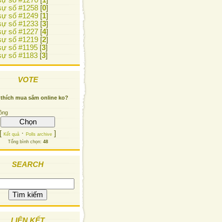
ự số #1270
[
1
]
ự số #1258
[
0
]
ự số #1249
[
1
]
ự số #1233
[
3
]
ự số #1227
[
4
]
ự số #1219
[
2
]
ự số #1195
[
3
]
ự số #1183
[
3
]
VOTE
 thích mua sắm online ko?
ông
[
·
]
Kết quả
Polls archive
Tổng bình chọn:
48
SEARCH
LIÊN KẾT