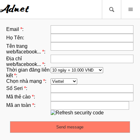
Email
*
:
Họ Tên:
Tên trang
web/facebook...
*
:
Địa chỉ
web/facebook...
*
:
Thời gian đăng liên
kết
*
:
Chọn nhà mạng
*
:
Số Seri
*
:
Mã thẻ cào
*
:
Mã an toàn
*
: