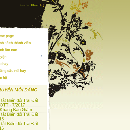
Xin chào
Khách
me page
nh sách thành viên
ính âm các
uyện
ip hay
ững câu nói hay
ên hệ
RUYỆN MỚI ĐĂNG
tắt Biến đổi Trái Đất
OTT - 7/2017
 Khang Bảo Giám
tắt Biến đổi Trái Đất
16
tắt Biến đổi Trái Đất
16