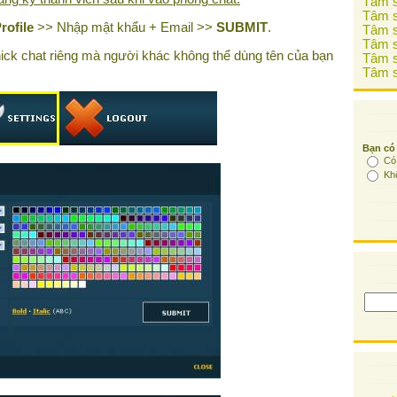
Tâm s
Tâm s
rofile
>> Nhập mật khẩu + Email >>
SUBMIT
.
Tâm s
Tâm s
ick chat riêng mà người khác không thể dùng tên của bạn
Tâm s
Tâm s
Bạn có
Có
Kh