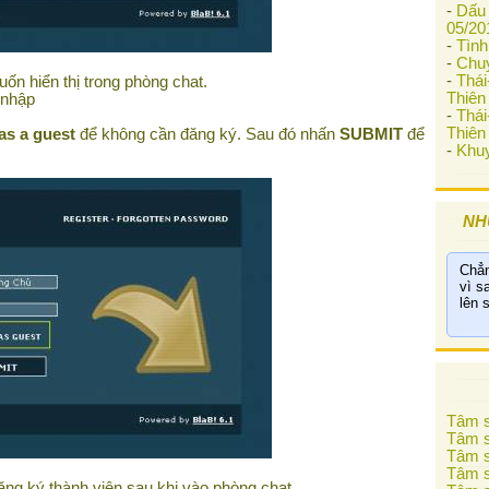
-
Dấu 
05/20
-
Tình
-
Chu
-
Thá
ốn hiển thị trong phòng chat.
Thiên 
 nhập
-
Thá
Thiên 
as a guest
để không cần đăng ký. Sau đó nhấn
SUBMIT
để
-
Khuy
NH
Chẳn
vì s
lên 
Tâm s
Tâm s
Tâm s
Tâm s
ng ký thành viên sau khi vào phòng chat.