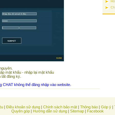
Hỏ
Ch
nguyên.
ập mật khẩu - nhập lại mật khẩu
 tất đăng ký.
g CHAT không thể đăng nhập vào website.
ệu
|
Điều khoản sử dụng
|
Chính sách bảo mật
|
Thông báo
|
Góp ý
|
Quyên góp
|
Hướng dẫn sử dụng
|
Sitemap
|
Facebook