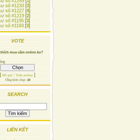
ự số #1249
[
1
]
ự số #1233
[
3
]
ự số #1227
[
4
]
ự số #1219
[
2
]
ự số #1195
[
3
]
ự số #1183
[
3
]
VOTE
 thích mua sắm online ko?
ông
[
·
]
Kết quả
Polls archive
Tổng bình chọn:
48
SEARCH
LIÊN KẾT