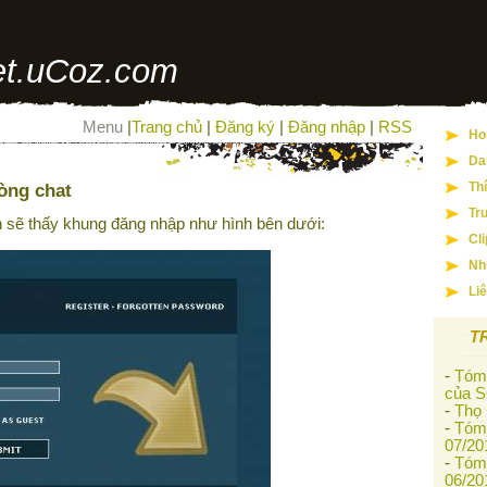
t.uCoz.com
Menu
|
Trang chủ
|
Đăng ký
|
Đăng nhập
|
RSS
Ho
Da
òng chat
Th
Tr
n sẽ thấy khung đăng nhập như hình bên dưới:
Cl
Nh
Li
T
-
Tóm 
của S
-
Thọ
-
Tóm 
07/20
-
Tóm 
06/20