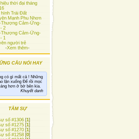
hiệu thời đại tháng
16
 hình Trái Đất
yện Mạnh Phu Nhơn
i-Thượng Cảm-Ứng-
- 2
i-Thượng Cảm-Ứng-
- 1
ên người trẻ
-
Xem thêm
-
ỮNG CÂU NÓI HAY
g có gì mất cả ! Những
ao lặn xuống Để rồi mọc
sáng hơn ở bờ bên kia.
Khuyết danh
TÂM SỰ
ự số #1306
[
1
]
ự số #1275
[
1
]
ự số #1270
[
1
]
ự số #1258
[
0
]