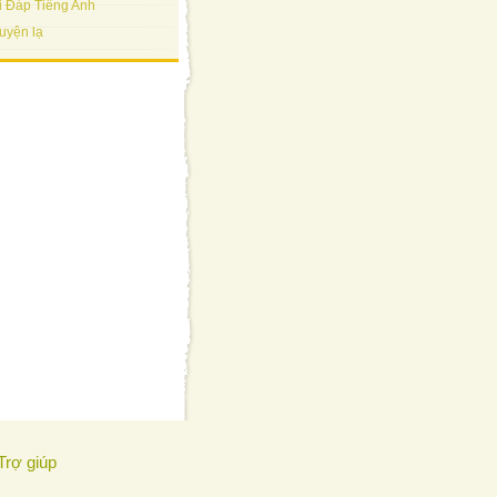
i Đáp Tiếng Anh
uyện lạ
Trợ giúp