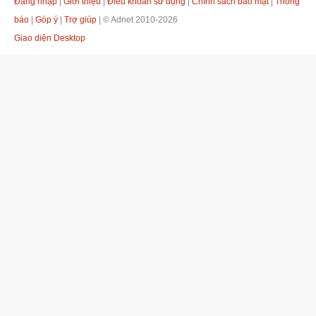
Đăng nhập
|
Giới thiệu
|
Điều khoản sử dụng
|
Chính sách bảo mật
|
Thông
báo
|
Góp ý
|
Trợ giúp
| © Adnet 2010-2026
Giao diện Desktop