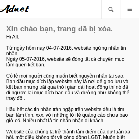
Xin chào bạn, trang đã bị xóa.
Hi All,
Từ ngày hôm nay 04-07-2016, website ngừng nhận tin
nhắn.
Ngày 05-07-2016, website sẽ đóng tất cả chuyên mục
làm quen kết bạn.
Có lẻ mọi người cũng muốn biết nguyên nhân tại sao.
Ban đầu mục đích lập website này là nơi để giao lưu và
kết bạn nhưng trãi qua thời gian dài hoạt động thì nó đã
đi ngược lại mục đích ban đầu và dường như không thể
thay đổi.
Hầu hết các tin nhắn tràn ngập trên website đều là tìm
bạn làm tình, xxx, với những lời lẻ quảng cáo chưa bao
giờ có. Nhiều nhất là tin nhắn nhận đi khách.
Website của chúng ta trở thành tâm điểm của dư luận xã
hội, một điều không tốt về cộng đồng LGBT. Muốn biết