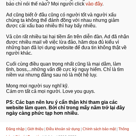
báo chí nói thế nào? Mọi người click
vào đây
.
Ad cũng biết ở đâu cũng có người tốt và người xấu
chúng ta không thể đánh đồng với nhau nhưng giảm
được cái xấu bao nhiêu thì hay bấy nhiêu.
Vả còn rất nhiều tai hại tiềm ẩn trên diễn đàn. Ad đã nhận
được nhiều mail về việc lừa đảo, hăm dọa đủ kiểu vì
những bạn đã lợi dụng website để đưa tin không thật về
người khác.
Cuối cùng điều quan trọng nhất cũng là mại dâm, làm
tình, boss,...những vấn đề cực kỳ nguy hiểm. Chỉ là tìm
niềm vui nhưng đằng sau nó là một hệ lụy.
Mong mọi người suy nghĩ kỹ.
Cám ơn tất cả mọi người. Love you guys.
PS: Các bạn nên lưu ý cẩn thận khi tham gia các
website làm quen. Bởi chỉ trong mấy năm trở lại đây
ngày càng phức tạp hơn nhiều.
Đăng nhập
|
Giới thiệu
|
Điều khoản sử dụng
|
Chính sách bảo mật
|
Thông