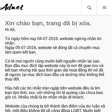
Xin chào bạn, trang đã bị xóa.
Hi All,
Từ ngày hôm nay 04-07-2016, website ngừng nhận tin
nhắn.
Ngày 05-07-2016, website sẽ đóng tất cả chuyên mục
làm quen kết bạn.
Có lẻ mọi người cũng muốn biết nguyên nhân tại sao.
Ban đầu mục đích lập website này là nơi để giao lưu và
kết bạn nhưng trãi qua thời gian dài hoạt động thì nó đã
đi ngược lại mục đích ban đầu và dường như không thể
thay đổi.
Hầu hết các tin nhắn tràn ngập trên website đều là tìm
bạn làm tình, xxx, với những lời lẻ quảng cáo chưa bao
giờ có. Nhiều nhất là tin nhắn nhận đi khách.
Website của chúng ta trở thành tâm điểm của dư luận xã
hội, một điều không tốt về cộng đồng LGBT. Muốn biết