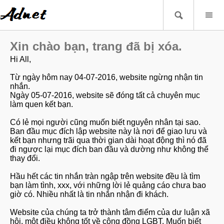
Xin chào bạn, trang đã bị xóa.
Hi All,
Từ ngày hôm nay 04-07-2016, website ngừng nhận tin
nhắn.
Ngày 05-07-2016, website sẽ đóng tất cả chuyên mục
làm quen kết bạn.
Có lẻ mọi người cũng muốn biết nguyên nhân tại sao.
Ban đầu mục đích lập website này là nơi để giao lưu và
kết bạn nhưng trãi qua thời gian dài hoạt động thì nó đã
đi ngược lại mục đích ban đầu và dường như không thể
thay đổi.
Hầu hết các tin nhắn tràn ngập trên website đều là tìm
bạn làm tình, xxx, với những lời lẻ quảng cáo chưa bao
giờ có. Nhiều nhất là tin nhắn nhận đi khách.
Website của chúng ta trở thành tâm điểm của dư luận xã
hội, một điều không tốt về cộng đồng LGBT. Muốn biết