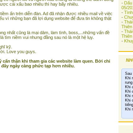
-
Dấu 
ợc cái xấu bao nhiêu thì hay bấy nhiêu.
05/20
-
Tình
i tiềm ẩn trên diễn đàn. Ad đã nhận được nhiều mail về việc
-
Chu
ểu vì những bạn đã lợi dụng website để đưa tin không thật
-
Thá
Thiên 
-
Thá
ọng nhất cũng là mại dâm, làm tình, boss,...những vấn đề
Thiên 
là tìm niềm vui nhưng đằng sau nó là một hệ lụy.
-
Khuy
hĩ kỹ.
ời. Love you guys.
NH
 cẩn thận khi tham gia các website làm quen. Bởi chỉ
i đây ngày càng phức tạp hơn nhiều.
Sau 
Khi 
rung
Khi 
Khi 
Khi 
Khi 
tiếng
Khi 