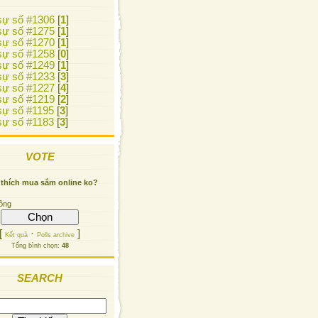
ự số #1306
[
1
]
ự số #1275
[
1
]
ự số #1270
[
1
]
ự số #1258
[
0
]
ự số #1249
[
1
]
ự số #1233
[
3
]
ự số #1227
[
4
]
ự số #1219
[
2
]
ự số #1195
[
3
]
ự số #1183
[
3
]
VOTE
 thích mua sắm online ko?
ông
[
·
]
Kết quả
Polls archive
Tổng bình chọn:
48
SEARCH