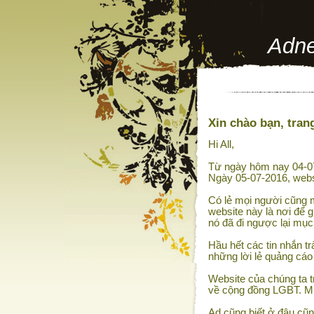
Adne
Xin chào bạn, trang
Hi All,
Từ ngày hôm nay 04-07
Ngày 05-07-2016, webs
Có lẻ mọi người cũng m
website này là nơi để g
nó đã đi ngược lại mục
Hầu hết các tin nhắn tr
những lời lẻ quảng cáo
Website của chúng ta t
về cộng đồng LGBT. Muố
Ad cũng biết ở đâu cũn